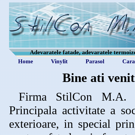
Adevaratele fatade, adevaratele termoizol
Home
Vinylit
Parasol
Carac
Bine ati venit
Firma StilCon M.A. 
Principala activitate a so
exterioare, in special pri